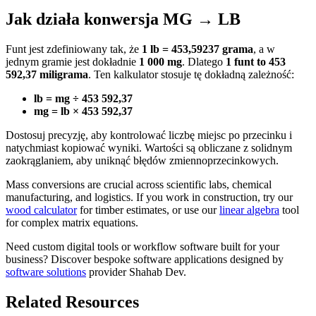
Jak działa konwersja MG → LB
Funt jest zdefiniowany tak, że
1 lb = 453,59237 grama
, a w
jednym gramie jest dokładnie
1 000 mg
. Dlatego
1 funt to 453
592,37 miligrama
. Ten kalkulator stosuje tę dokładną zależność:
lb = mg ÷ 453 592,37
mg = lb × 453 592,37
Dostosuj precyzję, aby kontrolować liczbę miejsc po przecinku i
natychmiast kopiować wyniki. Wartości są obliczane z solidnym
zaokrąglaniem, aby uniknąć błędów zmiennoprzecinkowych.
Mass conversions are crucial across scientific labs, chemical
manufacturing, and logistics. If you work in construction, try our
wood calculator
for timber estimates, or use our
linear algebra
tool
for complex matrix equations.
Need custom digital tools or workflow software built for your
business? Discover bespoke software applications designed by
software solutions
provider Shahab Dev.
Related Resources