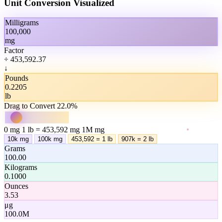
Unit Conversion
Visualized
Milligrams
100,000
mg
Factor
÷ 453,592.37
↓
Pounds
0.2205
lb
Drag to Convert
22.0%
0 mg
1 lb = 453,592 mg
1M mg
10k
mg
100k
mg
453,592
=
1 lb
907k
=
2 lb
Grams
100.00
Kilograms
0.1000
Ounces
3.53
μg
100.0M