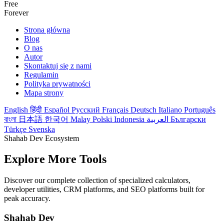
Free
Forever
Strona główna
Blog
O nas
Autor
Skontaktuj się z nami
Regulamin
Polityka prywatności
Mapa strony
English
हिंदी
Español
Русский
Français
Deutsch
Italiano
Português
বাংলা
日本語
한국어
Malay
Polski
Indonesia
العربية
Български
Türkçe
Svenska
Shahab Dev Ecosystem
Explore More Tools
Discover our complete collection of specialized calculators,
developer utilities, CRM platforms, and SEO platforms built for
peak accuracy.
Shahab Dev