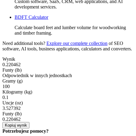
Custom software, SaaS, CRM, web applications, and AI
development services.
BDFT Calculator
Calculate board feet and lumber volume for woodworking
and timber framing.
Need additional tools?
Explore our complete collection
of SEO
software, AI tools, business applications, calculators and converters.
Wynik
0.220462
Funty (lb)
Odpowiednik w innych jednostkach
Gramy (g)
100
Kilogramy (kg)
0.1
Uncje (oz)
3.527392
Funty (lb)
0.220462
Kopiuj wynik
Potrzebujesz pomocy?