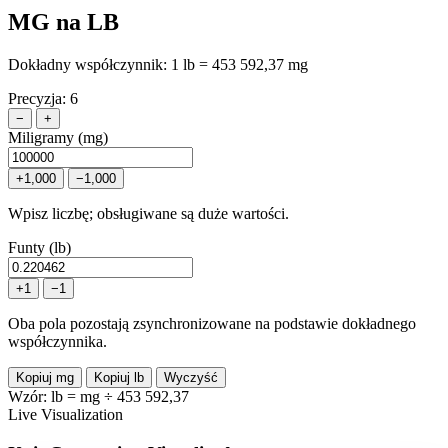
MG na LB
Dokładny współczynnik:
1 lb = 453 592,37 mg
Precyzja:
6
−
+
Miligramy (mg)
+1,000
−1,000
Wpisz liczbę; obsługiwane są duże wartości.
Funty (lb)
+1
−1
Oba pola pozostają zsynchronizowane na podstawie dokładnego
współczynnika.
Kopiuj mg
Kopiuj lb
Wyczyść
Wzór:
lb = mg ÷ 453 592,37
Live Visualization